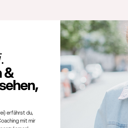
.
h &
sehen,
i) erfährst du,
Coaching mit mir