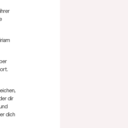
ihrer
e
iriam
 per
ort.
eichen,
er dir
 und
er dich