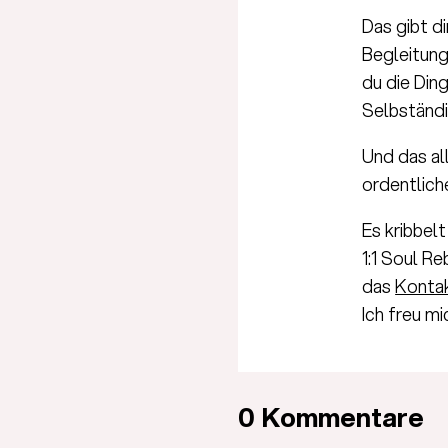
Das gibt d
Begleitung
du die Ding
Selbständi
Und das al
ordentlich
Es kribbel
1:1 Soul R
das
Konta
Ich freu mi
0 Kommentare