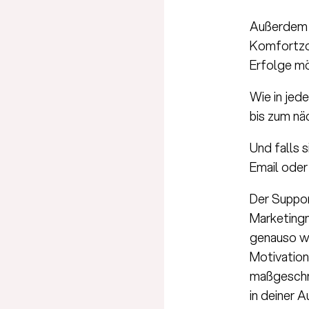
Außerdem h
Komfortzon
Erfolge mö
Wie in jed
bis zum nä
Und falls s
Email oder
Der Suppor
Marketingm
genauso wi
Motivation
maßgeschn
in deiner 