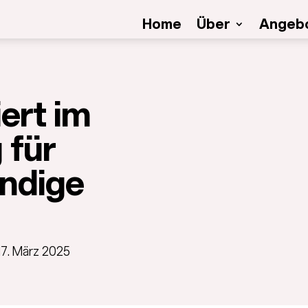
Home
Über
Angeb
ert im
 für
ändige
17. März 2025