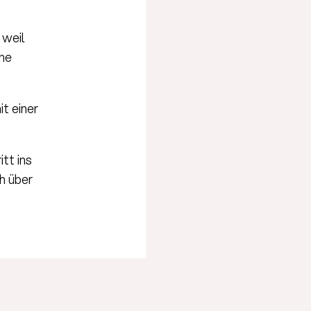
 weil
ine
t einer
tt ins
h über