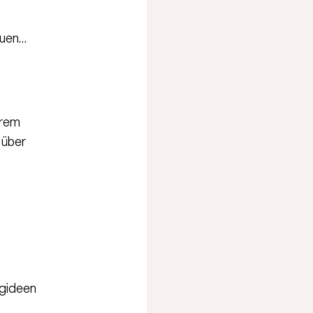
auen…
erem
 über
ngideen